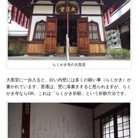
らくがき寺の大黒堂
大黒堂に一歩入ると、白い内壁には多くの願い事（らくがき）が
書かれています。普通は、壁に落書きすると怒られますが、らく
がき寺ならOK。これは「らくがき祈願」という祈願方法です。