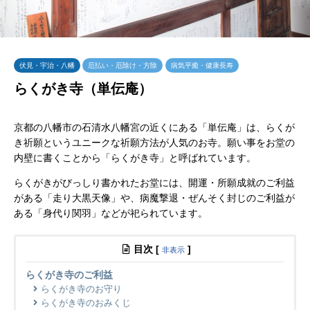
伏見・宇治・八幡
厄払い・厄除け・方除
病気平癒・健康長寿
らくがき寺（単伝庵）
京都の八幡市の石清水八幡宮の近くにある「単伝庵」は、らくが
き祈願というユニークな祈願方法が人気のお寺。願い事をお堂の
内壁に書くことから「らくがき寺」と呼ばれています。
らくがきがびっしり書かれたお堂には、開運・所願成就のご利益
がある「走り大黒天像」や、病魔撃退・ぜんそく封じのご利益が
ある「身代り関羽」などが祀られています。
目次
[
]
非表示
らくがき寺のご利益
らくがき寺のお守り
らくがき寺のおみくじ