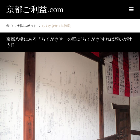
京都ご利益.com
ご利益スポット
らくがき寺（単伝庵）
京都八幡にある「らくがき堂」の壁に”らくがき”すれば願いが叶
う!?