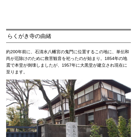
らくがき寺の由緒
約200年前に、石清水八幡宮の鬼門に位置するこの地に、単伝和
尚が厄除けのために救苦観音を祀ったのが始まり。1854年の地
震で本堂が倒壊しましたが、1957年に大黒堂が建立され現在に
至ります。