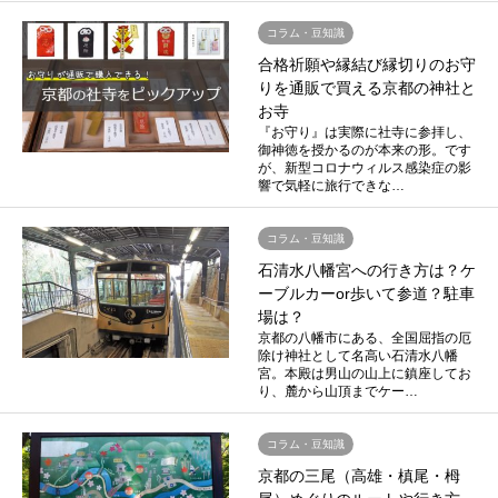
コラム・豆知識
合格祈願や縁結び縁切りのお守
りを通販で買える京都の神社と
お寺
『お守り』は実際に社寺に参拝し、
御神徳を授かるのが本来の形。です
が、新型コロナウィルス感染症の影
響で気軽に旅行できな…
コラム・豆知識
石清水八幡宮への行き方は？ケ
ーブルカーor歩いて参道？駐車
場は？
京都の八幡市にある、全国屈指の厄
除け神社として名高い石清水八幡
宮。本殿は男山の山上に鎮座してお
り、麓から山頂までケー…
コラム・豆知識
京都の三尾（高雄・槙尾・栂