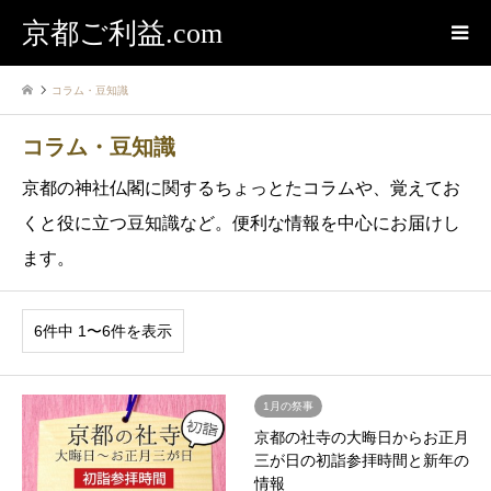
京都ご利益.com
コラム・豆知識
コラム・豆知識
京都の神社仏閣に関するちょっとたコラムや、覚えてお
くと役に立つ豆知識など。便利な情報を中心にお届けし
ます。
6件中 1〜6件を表示
1月の祭事
京都の社寺の大晦日からお正月
三が日の初詣参拝時間と新年の
情報