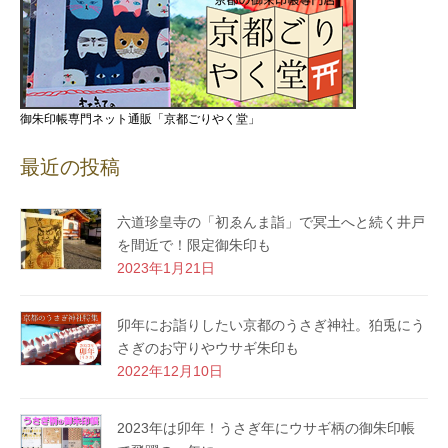
御朱印帳専門ネット通販「京都ごりやく堂」
最近の投稿
六道珍皇寺の「初ゑんま詣」で冥土へと続く井戸
を間近で！限定御朱印も
2023年1月21日
卯年にお詣りしたい京都のうさぎ神社。狛兎にう
さぎのお守りやウサギ朱印も
2022年12月10日
2023年は卯年！うさぎ年にウサギ柄の御朱印帳