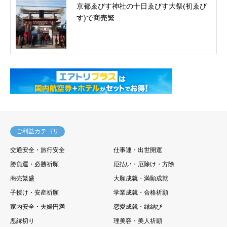
京都ゑびす神社の十日ゑびす大祭(初ゑび
す)で商売繁...
ご利益カテゴリ
交通安全・旅行安全
仕事運・出世開運
勝負運・必勝祈願
厄払い・厄除け・方除
商売繁盛
大願成就・満願成就
子授け・安産祈願
学業成就・合格祈願
家内安全・夫婦円満
恋愛成就・縁結び
悪縁切り
理美容・美人祈願