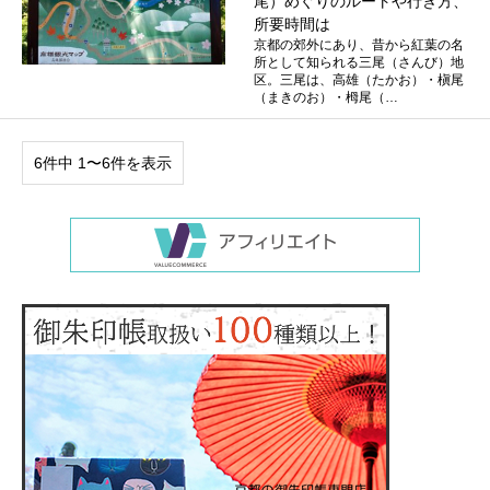
尾）めぐりのルートや行き方、
所要時間は
京都の郊外にあり、昔から紅葉の名
所として知られる三尾（さんび）地
区。三尾は、高雄（たかお）・槇尾
（まきのお）・栂尾（…
6件中 1〜6件を表示