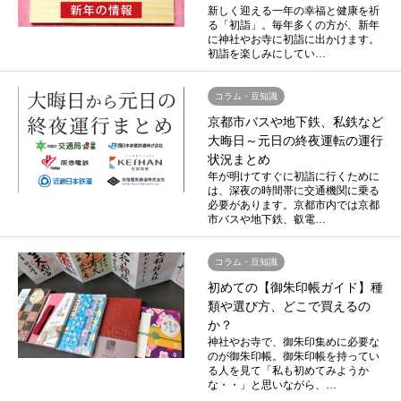
新しく迎える一年の幸福と健康を祈
る「初詣」。毎年多くの方が、新年
に神社やお寺に初詣に出かけます。
初詣を楽しみにしてい…
コラム・豆知識
京都市バスや地下鉄、私鉄など
大晦日～元日の終夜運転の運行
状況まとめ
年が明けてすぐに初詣に行くために
は、深夜の時間帯に交通機関に乗る
必要があります。京都市内では京都
市バスや地下鉄、叡電…
コラム・豆知識
初めての【御朱印帳ガイド】種
類や選び方、どこで買えるの
か？
神社やお寺で、御朱印集めに必要な
のが御朱印帳。御朱印帳を持ってい
る人を見て「私も初めてみようか
な・・」と思いながら、…