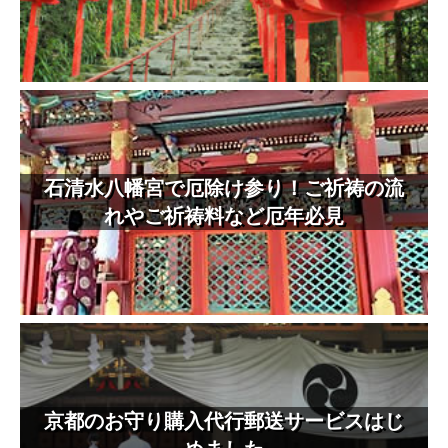
石清水八幡宮で厄除け参り！ご祈祷の流
れやご祈祷料など厄年必見
京都のお守り購入代行郵送サービスはじ