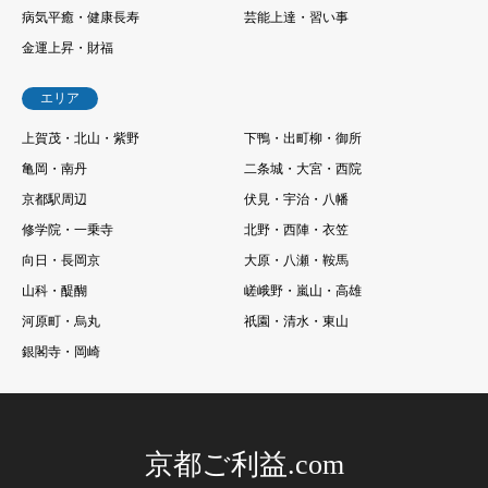
病気平癒・健康長寿
芸能上達・習い事
金運上昇・財福
エリア
上賀茂・北山・紫野
下鴨・出町柳・御所
亀岡・南丹
二条城・大宮・西院
京都駅周辺
伏見・宇治・八幡
修学院・一乗寺
北野・西陣・衣笠
向日・長岡京
大原・八瀬・鞍馬
山科・醍醐
嵯峨野・嵐山・高雄
河原町・烏丸
祇園・清水・東山
銀閣寺・岡崎
京都ご利益.com