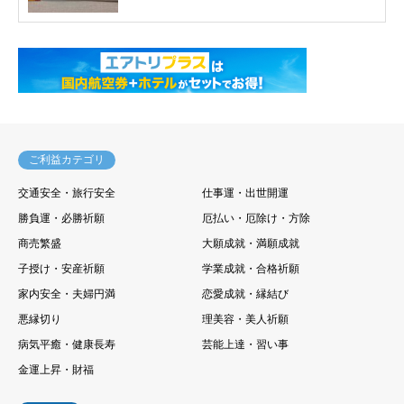
ご利益カテゴリ
交通安全・旅行安全
仕事運・出世開運
勝負運・必勝祈願
厄払い・厄除け・方除
商売繁盛
大願成就・満願成就
子授け・安産祈願
学業成就・合格祈願
家内安全・夫婦円満
恋愛成就・縁結び
悪縁切り
理美容・美人祈願
病気平癒・健康長寿
芸能上達・習い事
金運上昇・財福