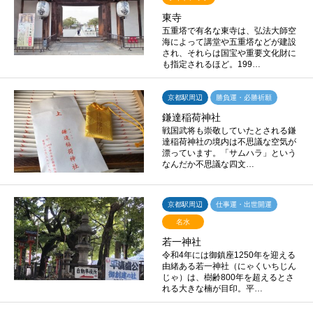
東寺
五重塔で有名な東寺は、弘法大師空
海によって講堂や五重塔などが建設
され、それらは国宝や重要文化財に
も指定されるほど。199…
京都駅周辺
勝負運・必勝祈願
鎌達稲荷神社
戦国武将も崇敬していたとされる鎌
達稲荷神社の境内は不思議な空気が
漂っています。「サムハラ」という
なんだか不思議な四文…
京都駅周辺
仕事運・出世開運
名水
若一神社
令和4年には御鎮座1250年を迎える
由緒ある若一神社（にゃくいちじん
じゃ）は、樹齢800年を超えるとさ
れる大きな楠が目印。平…