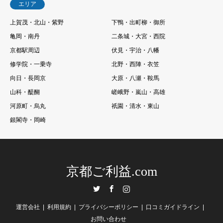
エリア
上賀茂・北山・紫野
下鴨・出町柳・御所
亀岡・南丹
二条城・大宮・西院
京都駅周辺
伏見・宇治・八幡
修学院・一乗寺
北野・西陣・衣笠
向日・長岡京
大原・八瀬・鞍馬
山科・醍醐
嵯峨野・嵐山・高雄
河原町・烏丸
祇園・清水・東山
銀閣寺・岡崎
京都ご利益.com
Twitter
Facebook
Instagram
運営会社
利用規約
プライバシーポリシー
口コミガイドライン
お問い合わせ