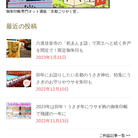
御朱印帳専門ネット通販「京都ごりやく堂」
最近の投稿
六道珍皇寺の「初ゑんま詣」で冥土へと続く井戸
を間近で！限定御朱印も
2023年1月21日
卯年にお詣りしたい京都のうさぎ神社。狛兎にう
さぎのお守りやウサギ朱印も
2022年12月10日
2023年は卯年！うさぎ年にウサギ柄の御朱印帳
で飛躍の一年に
2022年11月13日
ご利益記事一覧 >>