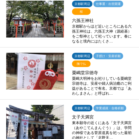
京都駅周辺
仕事運・出世開運
桜
六孫王神社
京都駅からほど近いところにある六
孫王神社は、六孫王大神（源経基）
をご祭神として祀っています。春に
なると境内にはたくさ…
京都駅周辺
子授け・安産祈願
撫で仏
粟嶋堂宗徳寺
粟嶋大明神をお祀りしている粟嶋堂
宗徳寺は、安産や婦人病治癒のご利
益があることで有名。京都では「あ
わしまさん」と呼ばれ…
京都駅周辺
学業成就・合格祈願
文子天満宮
東本願寺の近くにある「文子天満宮
（あやこてんまんぐう）」は、学問
の神様である菅原道真を祀った最初
の神社として「北野天…