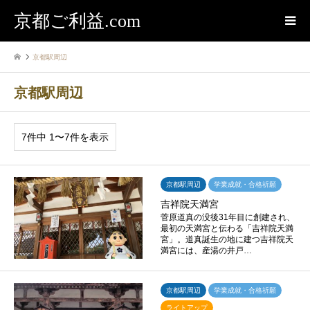
京都ご利益.com
京都駅周辺
京都駅周辺
7件中 1〜7件を表示
京都駅周辺
学業成就・合格祈願
吉祥院天満宮
菅原道真の没後31年目に創建され、
最初の天満宮と伝わる「吉祥院天満
宮」。道真誕生の地に建つ吉祥院天
満宮には、産湯の井戸…
京都駅周辺
学業成就・合格祈願
ライトアップ