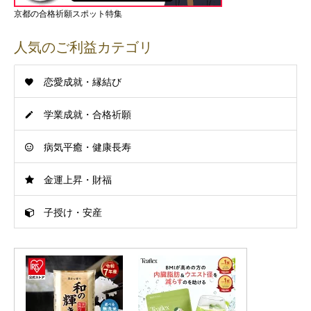
京都の合格祈願スポット特集
人気のご利益カテゴリ
恋愛成就・縁結び
学業成就・合格祈願
病気平癒・健康長寿
金運上昇・財福
子授け・安産