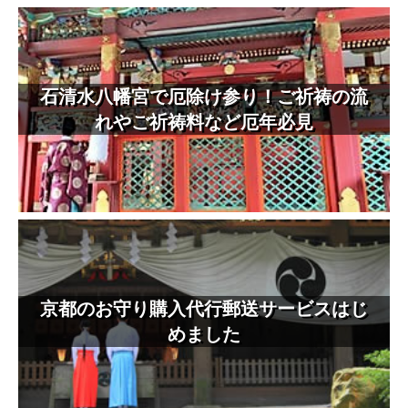
石清水八幡宮で厄除け参り！ご祈祷の流
れやご祈祷料など厄年必見
京都のお守り購入代行郵送サービスはじ
めました