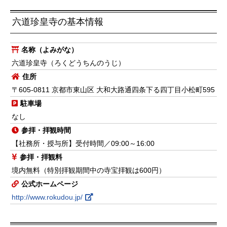
六道珍皇寺の基本情報
名称（よみがな）
六道珍皇寺（ろくどうちんのうじ）
住所
〒605-0811 京都市東山区 大和大路通四条下る四丁目小松町595
駐車場
なし
参拝・拝観時間
【社務所・授与所】受付時間／09:00～16:00
参拝・拝観料
境内無料（特別拝観期間中の寺宝拝観は600円）
公式ホームページ
http://www.rokudou.jp/