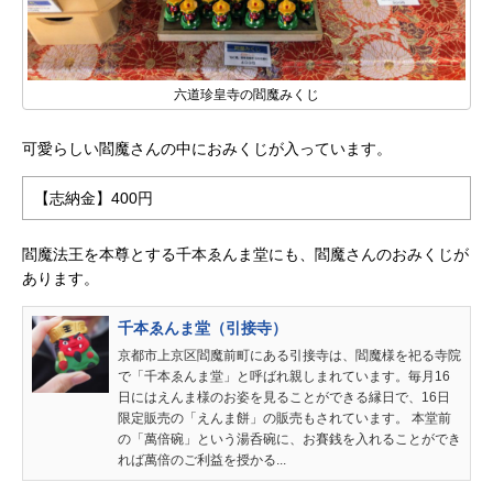
六道珍皇寺の閻魔みくじ
可愛らしい閻魔さんの中におみくじが入っています。
【志納金】400円
閻魔法王を本尊とする千本ゑんま堂にも、閻魔さんのおみくじが
あります。
千本ゑんま堂（引接寺）
京都市上京区閻魔前町にある引接寺は、閻魔様を祀る寺院
で「千本ゑんま堂」と呼ばれ親しまれています。毎月16
日にはえんま様のお姿を見ることができる縁日で、16日
限定販売の「えんま餅」の販売もされています。 本堂前
の「萬倍碗」という湯呑碗に、お賽銭を入れることができ
れば萬倍のご利益を授かる...