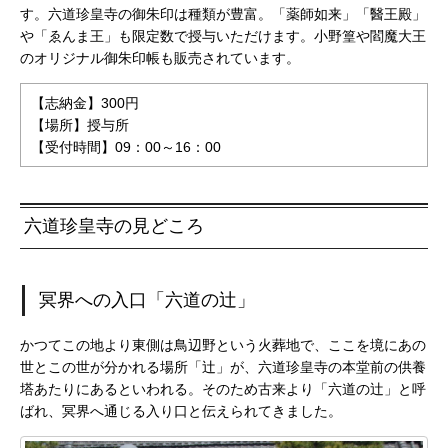
す。六道珍皇寺の御朱印は種類が豊富。「薬師如来」「醫王殿」
や「ゑんま王」も限定数で授与いただけます。小野篁や閻魔大王
のオリジナル御朱印帳も販売されています。
【志納金】300円
【場所】授与所
【受付時間】09：00～16：00
六道珍皇寺の見どころ
冥界への入口「六道の辻」
かつてこの地より東側は鳥辺野という火葬地で、ここを境にあの
世とこの世が分かれる場所「辻」が、六道珍皇寺の本堂前の供養
塔あたりにあるといわれる。そのため古来より「六道の辻」と呼
ばれ、冥界へ通じる入り口と伝えられてきました。