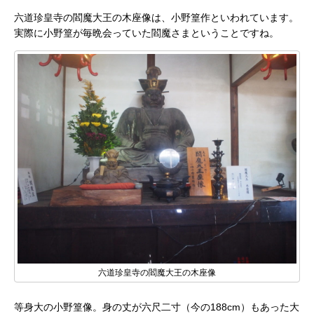
六道珍皇寺の閻魔大王の木座像は、小野篁作といわれています。
実際に小野篁が毎晩会っていた閻魔さまということですね。
六道珍皇寺の閻魔大王の木座像
等身大の小野篁像。身の丈が六尺二寸（今の188cm）もあった大