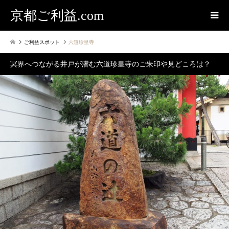
京都ご利益.com
ご利益スポット
六道珍皇寺
冥界へつながる井戸が潜む六道珍皇寺のご朱印や見どころは？