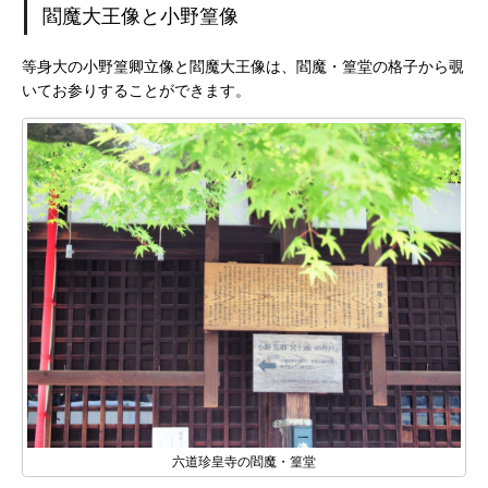
閻魔大王像と小野篁像
等身大の小野篁卿立像と閻魔大王像は、閻魔・篁堂の格子から覗
いてお参りすることができます。
六道珍皇寺の閻魔・篁堂