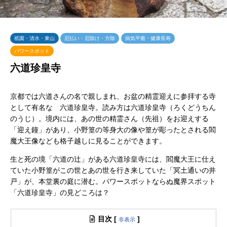
祇園・清水・東山
厄払い・厄除け・方除
病気平癒・健康長寿
パワースポット
六道珍皇寺
京都では六道さんの名で親しまれ、お盆の精霊迎えに参拝する寺
として有名な 六道珍皇寺。読み方は六道珍皇寺（ろくどうちん
のうじ）。境内には、あの世の精霊さん（先祖）をお迎えする
「迎え鐘」があり、小野篁の等身大の像や篁が彫ったとされる閻
魔大王像なども格子越しに見ることができます。
生と死の境「六道の辻」がある六道珍皇寺には、閻魔大王に仕え
ていた小野篁がこの世とあの世を行き来していた「冥土通いの井
戸」が、本堂裏の庭に潜む。パワースポットならぬ魔界スポット
「六道珍皇寺」の見どころは？
目次
[
]
非表示