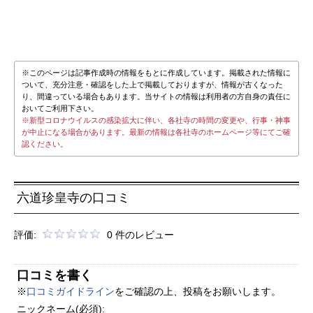
※このページは記事作成時の情報をもとに作成しています。掲載された情報に
ついて、充分注意・確認をした上で掲載しておりますが、情報が古くなった
り、間違っている場合もあります。当サイトの情報は利用者の方自身の責任に
おいてご利用下さい。
※新型コロナウイルスの感染拡大に伴い、各社寺の時間の変更や、行事・神事
が中止になる場合があります。最新の情報は各社寺のホームページ等にてご確
認ください。
六道珍皇寺の口コミ
評価:
0 件のレビュー
口コミを書く
※
口コミガイドライン
をご確認の上、投稿をお願いします。
ニックネーム(必須):