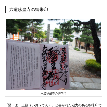
六道珍皇寺の御朱印
六道珍皇寺の御朱印
「醫（医）王殿（いおうでん）」と書かれた迫力のある御朱印で