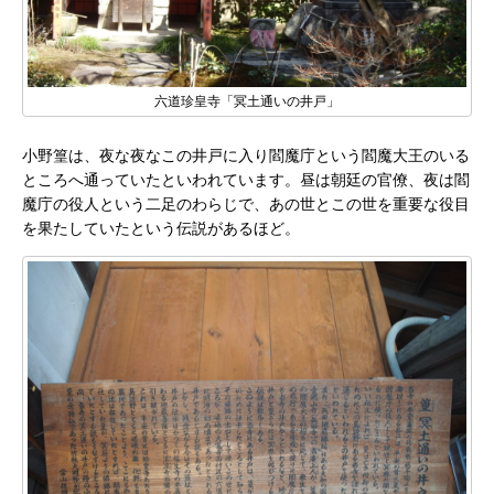
六道珍皇寺「冥土通いの井戸」
小野篁は、夜な夜なこの井戸に入り閻魔庁という閻魔大王のいる
ところへ通っていたといわれています。昼は朝廷の官僚、夜は閻
魔庁の役人という二足のわらじで、あの世とこの世を重要な役目
を果たしていたという伝説があるほど。