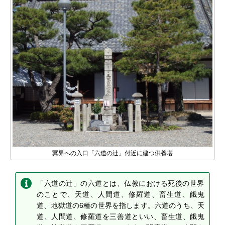
冥界への入口「六道の辻」付近に建つ供養塔
「六道の辻」の六道とは、仏教における死後の世界
のことで、天道、人間道、修羅道、畜生道、餓鬼
道、地獄道の6種の世界を指します。六道のうち、天
道、人間道、修羅道を三善道といい、畜生道、餓鬼