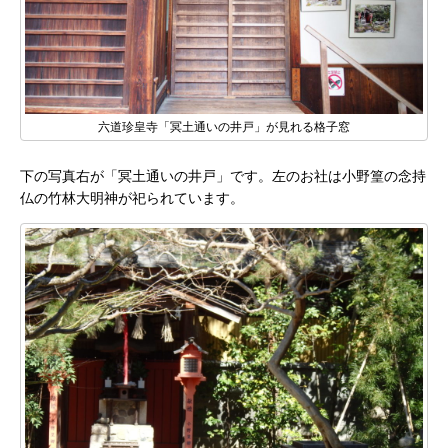
六道珍皇寺「冥土通いの井戸」が見れる格子窓
下の写真右が「冥土通いの井戸」です。左のお社は小野篁の念持
仏の竹林大明神が祀られています。