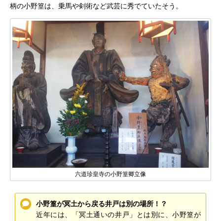
柄の小野篁は、乗馬や剣術など武芸に秀でていたそう。
六道珍皇寺の小野篁卿立像
小野篁が冥土から戻る井戸は別の場所！？
近年には、「冥土通いの井戸」とは別に、小野篁が