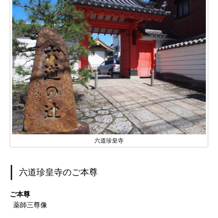
六道珍皇寺
六道珍皇寺のご本尊
ご本尊
薬師三尊像