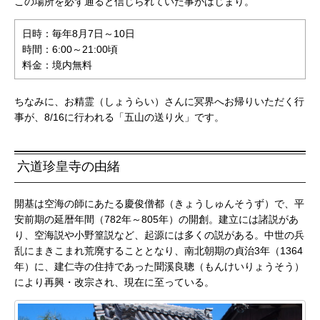
この場所を必ず通ると信じられていた事がはじまり。
日時：毎年8月7日～10日
時間：6:00～21:00頃
料金：境内無料
ちなみに、お精霊（しょうらい）さんに冥界へお帰りいただく行
事が、8/16に行われる「五山の送り火」です。
六道珍皇寺の由緒
開基は空海の師にあたる慶俊僧都（きょうしゅんそうず）で、平
安前期の延暦年間（782年～805年）の開創。建立には諸説があ
り、空海説や小野篁説など、起源には多くの説がある。中世の兵
乱にまきこまれ荒廃することとなり、南北朝期の貞治3年（1364
年）に、建仁寺の住持であった聞溪良聰（もんけいりょうそう）
により再興・改宗され、現在に至っている。