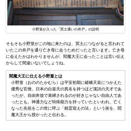
小野篁が入った「冥土通いの井戸」の説明
そもそも小野篁がこの地に来たのは、冥土につながると言われて
いたこの井戸を通り亡き母に会うためだったと言います。亡き母
に会えたかはわかりませんが、閻魔大王に会ったことは言い伝え
からして間違いないでしょうね。
閻魔大王に仕える小野篁とは
小野篁（おののたかむら）は平安初期に嵯峨天皇につかえた
優秀な官僚。日本の白楽天の異名を持つほど漢詩の天才であ
ったが、自由奔放で束縛されるのが好きじゃない自由人であ
ったとも。神通力など特殊能力を持っていたといわれ、亡く
なった先祖をこの世に呼ぶ「精霊迎えの法」という術を、閻
魔大王から授かったと伝わる。