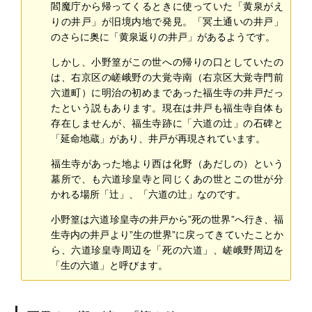
閻魔庁から帰ってくるときに使っていた「黄泉がえ
りの井戸」が旧境内地で発見。「冥土通いの井戸」
のさらに奥に「黄泉返りの井戸」があるようです。
しかし、小野篁がこの世への帰りの口としていたの
は、右京区の嵯峨野の大覚寺南（右京区大覚寺門前
六道町）に明治の初めまであった福生寺の井戸だっ
たという説もあります。現在は井戸も福生寺自体も
存在しませんが、福生寺跡に「六道の辻」の石碑と
「延命地蔵」があり、井戸が再現されています。
福生寺があった地より西は化野（あだしの）という
墓所で、も六道珍皇寺と同じくあの世とこの世が分
かれる場所「辻」、「六道の辻」なのです。
小野篁は六道珍皇寺の井戸から”死の世界”へ行き、福
生寺内の井戸より”生の世界”に戻ってきていたことか
ら、六道珍皇寺周辺を「死の六道」、嵯峨野周辺を
「生の六道」と呼びます。