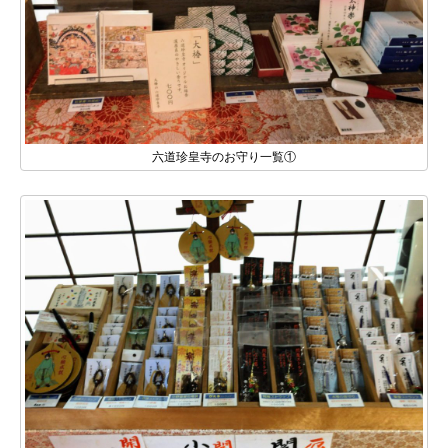
六道珍皇寺のお守り一覧①