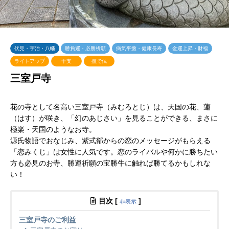
伏見・宇治・八幡
勝負運・必勝祈願
病気平癒・健康長寿
金運上昇・財福
ライトアップ
干支
撫で仏
三室戸寺
花の寺として名高い三室戸寺（みむろとじ）は、天国の花、蓮
（はす）が咲き、「幻のあじさい」を見ることができる、まさに
極楽・天国のようなお寺。
源氏物語でおなじみ、紫式部からの恋のメッセージがもらえる
「恋みくじ」は女性に人気です。恋のライバルや何かに勝ちたい
方も必見のお寺、勝運祈願の宝勝牛に触れば勝てるかもしれな
い！
目次
[
]
非表示
三室戸寺のご利益