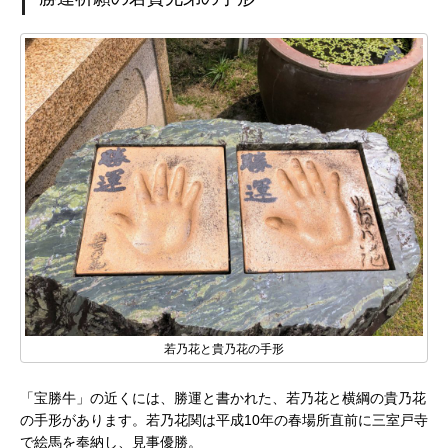
若乃花と貴乃花の手形
「宝勝牛」の近くには、勝運と書かれた、若乃花と横綱の貴乃花
の手形があります。若乃花関は平成10年の春場所直前に三室戸寺
で絵馬を奉納し、見事優勝。