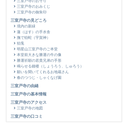
三室戸寺のお守り
三室戸寺のおみくじ
三室戸寺の御朱印
三室戸寺の見どころ
境内の新緑
蓮（はす）の手水舎
撫で狛蛇（宇賀神）
狛兎
明星山三室戸寺のご本堂
本堂前大きな勝運の牛の像
勝運祈願の若貴兄弟の手形
鳴らせる鐘楼（しょうろう、しゅろう）
願いを聞いてくれるお地蔵さん
春のつつじ・しゃくなげ園
三室戸寺の由緒
三室戸寺の基本情報
三室戸寺のアクセス
三室戸寺の地図
三室戸寺の口コミ