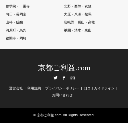
修学院・一乗寺
北野・西陣・衣笠
向日・長岡京
大原・八瀬・鞍馬
山科・醍醐
嵯峨野・嵐山・高雄
河原町・烏丸
祇園・清水・東山
銀閣寺・岡崎
京都ご利益.com
Twitter
Facebook
Instagram
運営会社
利用規約
プライバシーポリシー
口コミガイドライン
お問い合わせ
©
京都ご利益.com
. All Rights Reserved.