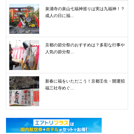
泉涌寺の泉山七福神巡りは実は九福神！？
成人の日に福...
京都の節分祭のおすすめは？多彩な行事や
人気の節分祭...
新春に福をいただこう！京都壬生・開運招
福三社寺めぐ...