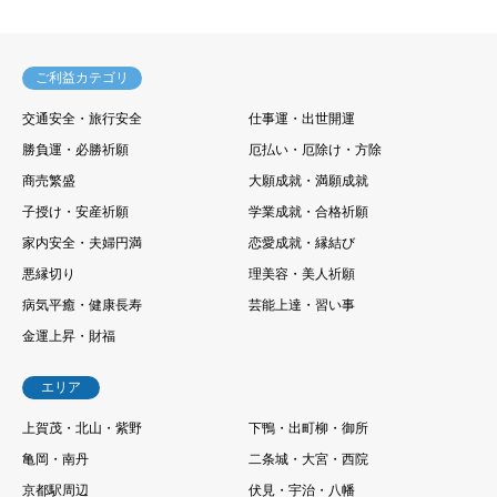
ご利益カテゴリ
交通安全・旅行安全
仕事運・出世開運
勝負運・必勝祈願
厄払い・厄除け・方除
商売繁盛
大願成就・満願成就
子授け・安産祈願
学業成就・合格祈願
家内安全・夫婦円満
恋愛成就・縁結び
悪縁切り
理美容・美人祈願
病気平癒・健康長寿
芸能上達・習い事
金運上昇・財福
エリア
上賀茂・北山・紫野
下鴨・出町柳・御所
亀岡・南丹
二条城・大宮・西院
京都駅周辺
伏見・宇治・八幡