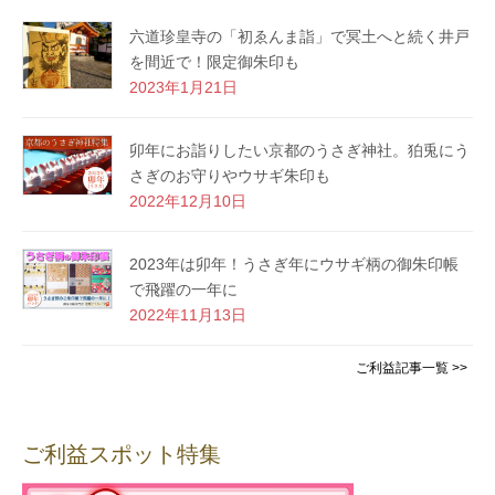
六道珍皇寺の「初ゑんま詣」で冥土へと続く井戸
を間近で！限定御朱印も
2023年1月21日
卯年にお詣りしたい京都のうさぎ神社。狛兎にう
さぎのお守りやウサギ朱印も
2022年12月10日
2023年は卯年！うさぎ年にウサギ柄の御朱印帳
で飛躍の一年に
2022年11月13日
ご利益記事一覧 >>
ご利益スポット特集