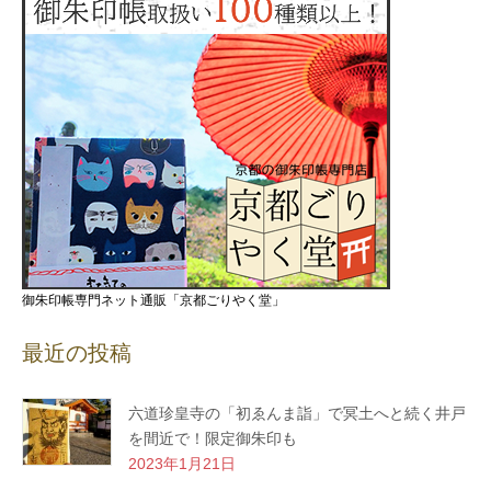
御朱印帳専門ネット通販「京都ごりやく堂」
最近の投稿
六道珍皇寺の「初ゑんま詣」で冥土へと続く井戸
を間近で！限定御朱印も
2023年1月21日