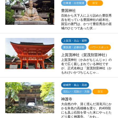
仕事運・出世開運
国宝
豊国神社
百姓から天下人に上り詰めた豊臣秀
吉を祀っている豊国神社の総本社。
国宝の唐門は、かつて豊臣秀吉の居
城のひとつであった伏…
上賀茂・北山・紫野
勝負運・必勝祈願
パワースポット
上賀茂神社（賀茂別雷神社）
上賀茂神社（かみがもじんじゃ）の
名で広く親しまれている神社です
が、正式名称は「賀茂別雷神社（か
もわけいかづちじんじゃ…
嵯峨野・嵐山・高雄
厄払い・厄除け・方除
国宝
神護寺
大自然の中、清く澄んだ清滝川にか
かる朱色の高雄橋を渡り、約400段
にも及ぶ石段を登った末にやっとた
どり着く神護寺。「かわ…