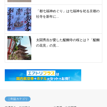
「都七福神めぐり」は七福神を祀る京都の
社寺を新年に...
太閤秀吉が愛した醍醐寺の桜とは？「醍醐
の花見」の見...
ご利益カテゴリ