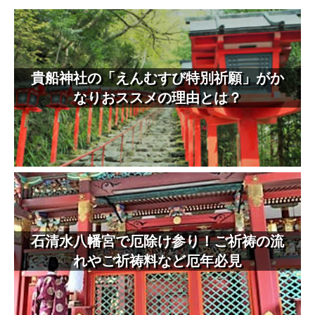
貴船神社の「えんむすび特別祈願」がか
なりおススメの理由とは？
石清水八幡宮で厄除け参り！ご祈祷の流
れやご祈祷料など厄年必見