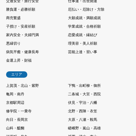
交通安全・旅行安全
仕事運・出世開運
勝負運・必勝祈願
厄払い・厄除け・方除
商売繁盛
大願成就・満願成就
子授け・安産祈願
学業成就・合格祈願
家内安全・夫婦円満
恋愛成就・縁結び
悪縁切り
理美容・美人祈願
病気平癒・健康長寿
芸能上達・習い事
金運上昇・財福
エリア
上賀茂・北山・紫野
下鴨・出町柳・御所
亀岡・南丹
二条城・大宮・西院
京都駅周辺
伏見・宇治・八幡
修学院・一乗寺
北野・西陣・衣笠
向日・長岡京
大原・八瀬・鞍馬
山科・醍醐
嵯峨野・嵐山・高雄