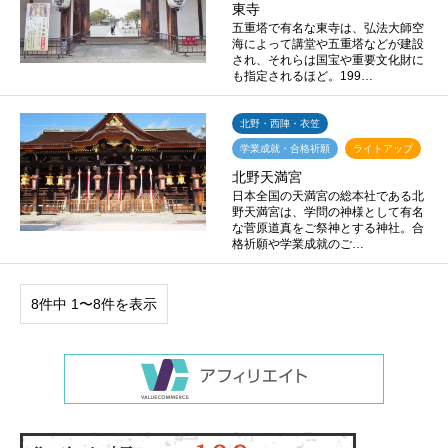
東寺
五重塔で有名な東寺は、弘法大師空
海によって講堂や五重塔などが建設
され、それらは国宝や重要文化財に
も指定されるほど。199…
北野・西陣・衣笠
学業成就・合格祈願
ライトアップ
北野天満宮
日本全国の天満宮の総本社である北
野天満宮は、学問の神様として有名
な菅原道真をご祭神とする神社。合
格祈願や学業成就のご…
8件中 1〜8件を表示