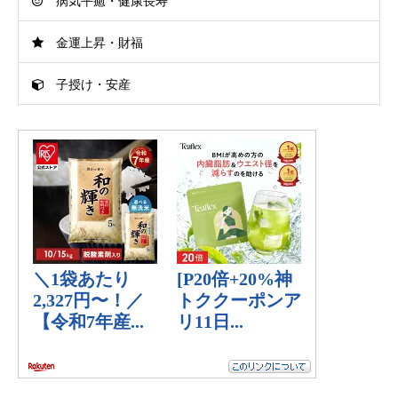
病気平癒・健康長寿
金運上昇・財福
子授け・安産