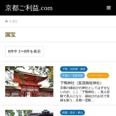
京都ご利益.com
国宝
国宝
8件中 1〜8件を表示
下鴨・出町柳・御所
子授け・安産祈願
パワースポット
下鴨神社（賀茂御祖神社）
京都の縁結びの神社としてはずせな
いのが、ここ「下鴨神社」。美人祈
願で美人になり、縁結びのお社で良
縁を願う、京都一霊験…
祇園・清水・東山