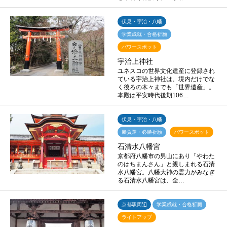
伏見・宇治・八幡
学業成就・合格祈願
パワースポット
宇治上神社
ユネスコの世界文化遺産に登録され
ている宇治上神社は、境内だけでな
く後ろの木々までも「世界遺産」。
本殿は平安時代後期106…
伏見・宇治・八幡
勝負運・必勝祈願
パワースポット
石清水八幡宮
京都府八幡市の男山にあり「やわた
のはちまんさん」と親しまれる石清
水八幡宮。八幡大神の霊力がみなぎ
る石清水八幡宮は、全…
京都駅周辺
学業成就・合格祈願
ライトアップ