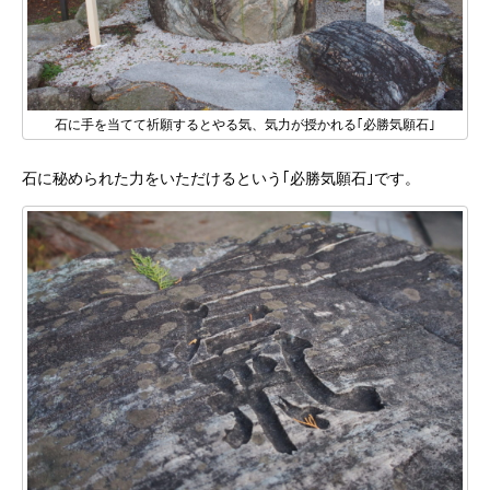
石に手を当てて祈願するとやる気、気力が授かれる｢必勝気願石｣
石に秘められた力をいただけるという｢必勝気願石｣です。