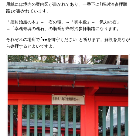
用紙には境内の案内図が書かれてあり、一番下に｢癌封治参拝順
路｣が書かれています。
「癌封治瘤の木」→「石の環」→「御本殿」→「気力の石」
→「幸魂奇魂の魂石」の順番が癌封治参拝順路になります。
それぞれの場所で｢●●を御守ください｣と祈ります。解説を見なが
ら参拝するとよいですよ。