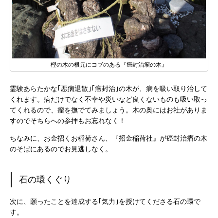
樫の木の根元にコブのある『癌封治瘤の木』
霊験あらたかな｢悪病退散｣｢癌封治｣の木が、病を吸い取り治して
くれます。病だけでなく不幸や災いなど良くないものも吸い取っ
てくれるので、瘤を撫でてみましょう。木の奥にはお社がありま
すのでそちらへの参拝もお忘れなく！
ちなみに、お金招くお稲荷さん、『招金稲荷社』が癌封治瘤の木
のそばにあるのでお見逃しなく。
石の環くぐり
次に、願ったことを達成する｢気力｣を授けてくださる石の環で
す。