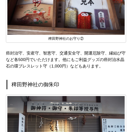
稗田野神社のお守り②
癌封治守、安産守、智恵守、交通安全守、開運厄除守、縁結び守
など各500円でいただけます。他にもご利益グッズの癌封治水晶
石の環ブレスレット守（1,000円）などもあります。
稗田野神社の御朱印