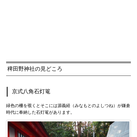
稗田野神社の見どころ
京式八角石灯篭
緑色の柵を覗くとそこには源義経（みなもとのよしつね）が鎌倉
時代に奉納した石灯篭があります。