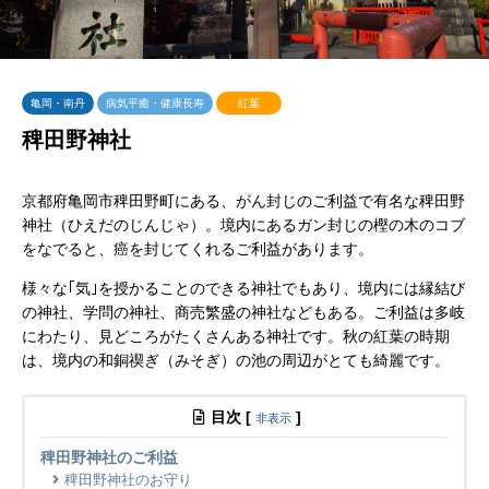
亀岡・南丹
病気平癒・健康長寿
紅葉
稗田野神社
京都府亀岡市稗田野町にある、がん封じのご利益で有名な稗田野
神社（ひえだのじんじゃ）。境内にあるガン封じの樫の木のコブ
をなでると、癌を封じてくれるご利益があります。
様々な｢気｣を授かることのできる神社でもあり、境内には縁結び
の神社、学問の神社、商売繁盛の神社などもある。ご利益は多岐
にわたり、見どころがたくさんある神社です。秋の紅葉の時期
は、境内の和銅禊ぎ（みそぎ）の池の周辺がとても綺麗です。
目次
[
]
非表示
稗田野神社のご利益
稗田野神社のお守り