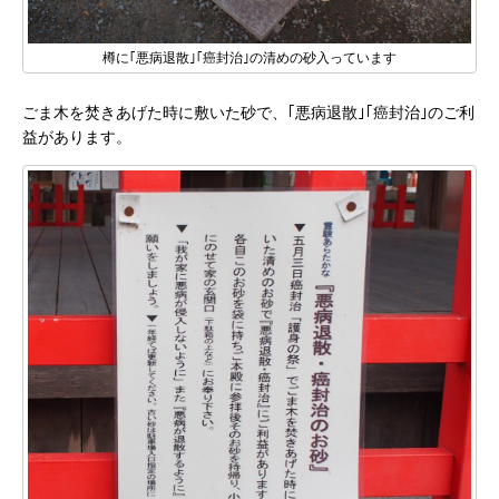
樽に｢悪病退散｣｢癌封治｣の清めの砂入っています
ごま木を焚きあげた時に敷いた砂で、｢悪病退散｣｢癌封治｣のご利
益があります。