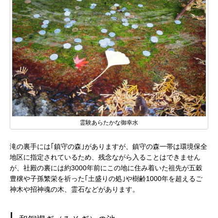
霊験あらたかな御幸水
滝の裏手には｢鎮守の森｣がありますが、鎮守の森一帯は環境保全
地区に指定されているため、残念ながら入ることはできません
が、社殿の裏には約3000年前にこの地に住み着いた祖先が五穀
豊穣や子孫繁栄を祈った｢土盛りの処｣や樹齢1000年を超えるご
神木や招神魂の木、霊石などがあります。