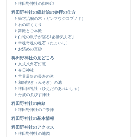
稗田野神社の御朱印
稗田野神社の癌封治の参拝の仕方
癌封治瘤の木（ガンフウジコブノキ）
石の環くぐり
舞殿とご本殿
白蛇の親子が宿る｢必勝気力石｣
幸魂奇魂の魂石（たまいし）
お清めの真砂
稗田野神社の見どころ
京式八角石灯篭
春日神社
世界最短の長寿の滝
和銅禊ぎ（みそぎ）の池
稗田阿礼社（ひえだのあれいしゃ）
丹波のゑびす神社
稗田野神社の由緒
稗田野神社のご祭神
稗田野神社の基本情報
稗田野神社のアクセス
稗田野神社の地図