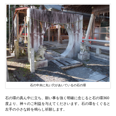
石の中央に丸い穴があいているの石の環
石の環の真ん中に立ち、願い事を強く明確に念じると石の環360
度より、神々のご利益を与えてくださいます。石の環をくぐると
左手の小さな鈴を鳴らし祈願します。