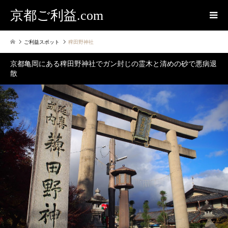
京都ご利益.com
ご利益スポット
稗田野神社
京都亀岡にある稗田野神社でガン封じの霊木と清めの砂で悪病退
散