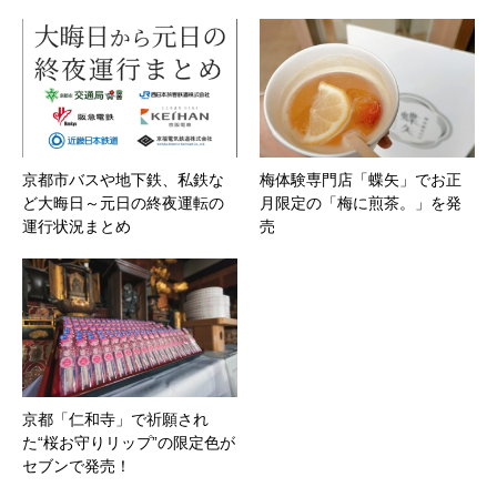
京都市バスや地下鉄、私鉄な
梅体験専門店「蝶矢」でお正
ど大晦日～元日の終夜運転の
月限定の「梅に煎茶。」を発
運行状況まとめ
売
京都「仁和寺」で祈願され
た“桜お守りリップ”の限定色が
セブンで発売！