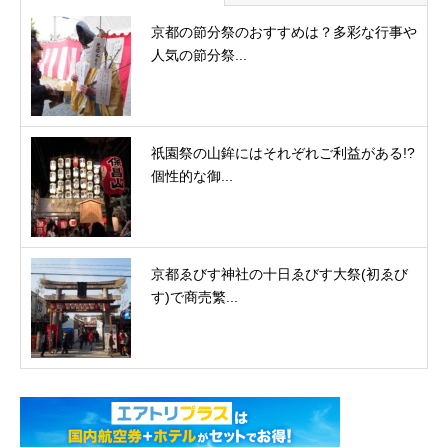
京都の節分祭のおすすめは？多彩な行事や
人気の節分祭...
祇園祭の山鉾にはそれぞれご利益がある!?
個性的な御...
京都ゑびす神社の十日ゑびす大祭(初ゑび
す)で商売繁...