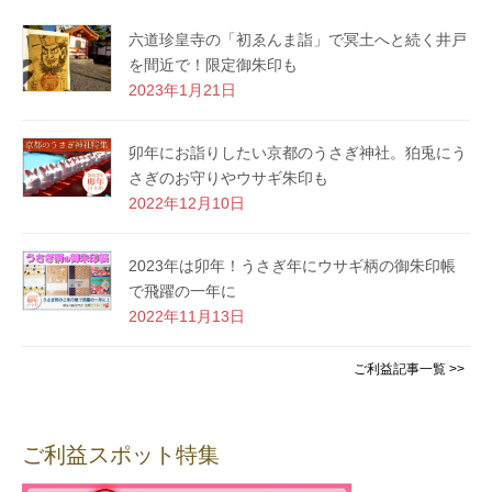
六道珍皇寺の「初ゑんま詣」で冥土へと続く井戸
を間近で！限定御朱印も
2023年1月21日
卯年にお詣りしたい京都のうさぎ神社。狛兎にう
さぎのお守りやウサギ朱印も
2022年12月10日
2023年は卯年！うさぎ年にウサギ柄の御朱印帳
で飛躍の一年に
2022年11月13日
ご利益記事一覧 >>
ご利益スポット特集