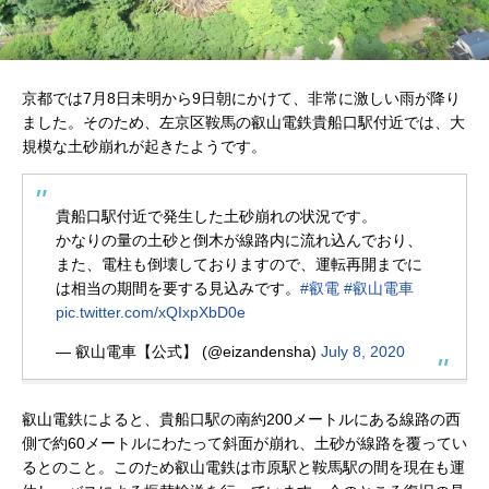
京都では7月8日未明から9日朝にかけて、非常に激しい雨が降り
ました。そのため、左京区鞍馬の叡山電鉄貴船口駅付近では、大
規模な土砂崩れが起きたようです。
貴船口駅付近で発生した土砂崩れの状況です。
かなりの量の土砂と倒木が線路内に流れ込んでおり、
また、電柱も倒壊しておりますので、運転再開までに
は相当の期間を要する見込みです。
#叡電
#叡山電車
pic.twitter.com/xQIxpXbD0e
— 叡山電車【公式】 (@eizandensha)
July 8, 2020
叡山電鉄によると、貴船口駅の南約200メートルにある線路の西
側で約60メートルにわたって斜面が崩れ、土砂が線路を覆ってい
るとのこと。このため叡山電鉄は市原駅と鞍馬駅の間を現在も運