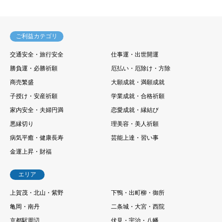
ご利益カテゴリ
交通安全・旅行安全
仕事運・出世開運
勝負運・必勝祈願
厄払い・厄除け・方除
商売繁盛
大願成就・満願成就
子授け・安産祈願
学業成就・合格祈願
家内安全・夫婦円満
恋愛成就・縁結び
悪縁切り
理美容・美人祈願
病気平癒・健康長寿
芸能上達・習い事
金運上昇・財福
エリア
上賀茂・北山・紫野
下鴨・出町柳・御所
亀岡・南丹
二条城・大宮・西院
京都駅周辺
伏見・宇治・八幡