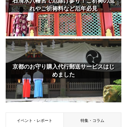
石清水八幡宮で厄除け参り！ご祈祷の流
れやご祈祷料など厄年必見
京都のお守り購入代行郵送サービスはじ
めました
イベント・レポート
特集・コラム