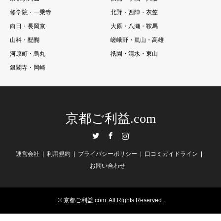
修学院・一乗寺
北野・西陣・衣笠
向日・長岡京
大原・八瀬・鞍馬
山科・醍醐
嵯峨野・嵐山・高雄
河原町・烏丸
祇園・清水・東山
銀閣寺・岡崎
京都ご利益.com
Twitter
Facebook
Instagram
運営会社
利用規約
プライバシーポリシー
口コミガイドライン
お問い合わせ
©
京都ご利益.com
. All Rights Reserved.