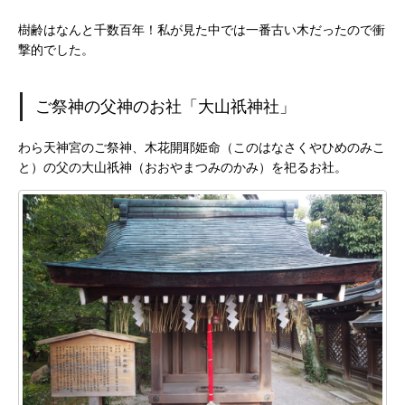
樹齢はなんと千数百年！私が見た中では一番古い木だったので衝
撃的でした。
ご祭神の父神のお社「大山祇神社」
わら天神宮のご祭神、木花開耶姫命（このはなさくやひめのみこ
と）の父の大山祇神（おおやまつみのかみ）を祀るお社。