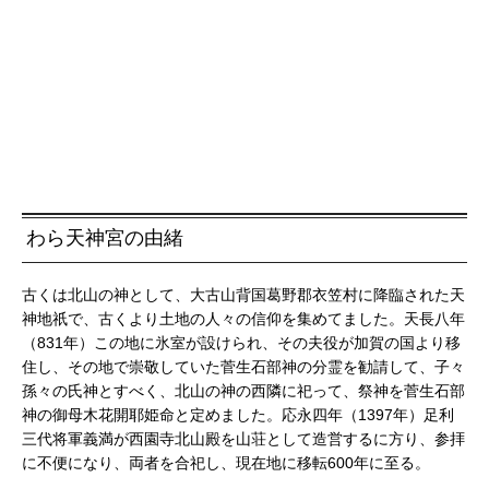
わら天神宮の由緒
古くは北山の神として、大古山背国葛野郡衣笠村に降臨された天
神地祇で、古くより土地の人々の信仰を集めてました。天長八年
（831年）この地に氷室が設けられ、その夫役が加賀の国より移
住し、その地で崇敬していた菅生石部神の分霊を勧請して、子々
孫々の氏神とすべく、北山の神の西隣に祀って、祭神を菅生石部
神の御母木花開耶姫命と定めました。応永四年（1397年）足利
三代将軍義満が西園寺北山殿を山荘として造営するに方り、参拝
に不便になり、両者を合祀し、現在地に移転600年に至る。