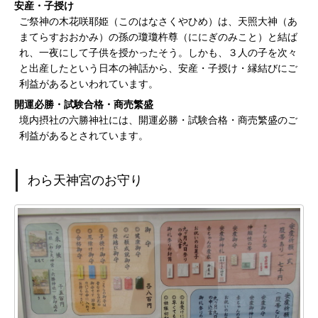
安産・子授け
ご祭神の木花咲耶姫（このはなさくやひめ）は、天照大神（あ
まてらすおおかみ）の孫の瓊瓊杵尊（ににぎのみこと）と結ば
れ、一夜にして子供を授かったそう。しかも、３人の子を次々
と出産したという日本の神話から、安産・子授け・縁結びにご
利益があるといわれています。
開運必勝・試験合格・商売繁盛
境内摂社の六勝神社には、開運必勝・試験合格・商売繁盛のご
利益があるとされています。
わら天神宮のお守り