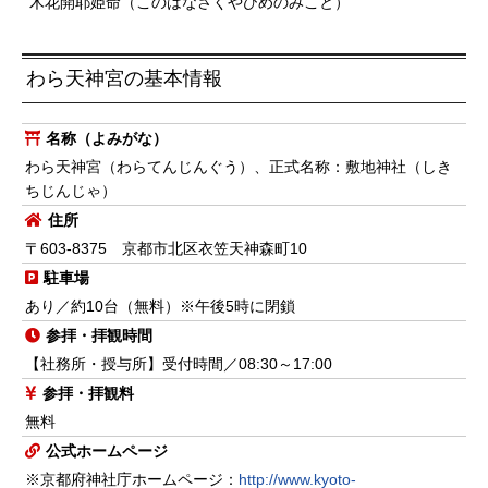
木花開耶姫命（このはなさくやひめのみこと）
わら天神宮の基本情報
名称（よみがな）
わら天神宮（わらてんじんぐう）、正式名称：敷地神社（しき
ちじんじゃ）
住所
〒603-8375 京都市北区衣笠天神森町10
駐車場
あり／約10台（無料）※午後5時に閉鎖
参拝・拝観時間
【社務所・授与所】受付時間／08:30～17:00
参拝・拝観料
無料
公式ホームページ
※京都府神社庁ホームページ：
http://www.kyoto-