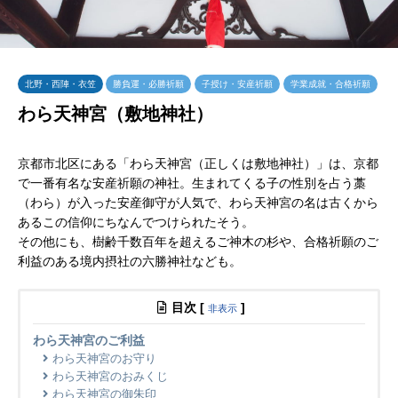
北野・西陣・衣笠
勝負運・必勝祈願
子授け・安産祈願
学業成就・合格祈願
わら天神宮（敷地神社）
京都市北区にある「わら天神宮（正しくは敷地神社）」は、京都
で一番有名な安産祈願の神社。生まれてくる子の性別を占う藁
（わら）が入った安産御守が人気で、わら天神宮の名は古くから
あるこの信仰にちなんでつけられたそう。
その他にも、樹齢千数百年を超えるご神木の杉や、合格祈願のご
利益のある境内摂社の六勝神社なども。
目次
[
]
非表示
わら天神宮のご利益
わら天神宮のお守り
わら天神宮のおみくじ
わら天神宮の御朱印